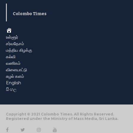
Colombo Times
Home
உள்ளூர்
சர்வதேசம்
மத்திய கிழக்கு
கல்வி
வணிகம்
விளையாட்டு
சுழல் களம்
English
සිංහල
Copyright © 2021 Colombo Times. All Rights Reserved.
Registered under the Ministry of Mass Media, Sri Lanka.