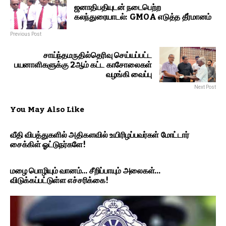
ஜனாதிபதியுடன் நடைபெற்ற
கலந்துரையாடல்: GMOA எடுத்த தீர்மானம்
Previous Post
சாய்ந்தமருதில்தெரிவு செய்யப்பட்ட
பயனாளிகளுக்கு 2ஆம் கட்ட காசோலைகள்
வழங்கி வைப்பு
Next Post
You May Also Like
வீதி விபத்துகளில் அதிகளவில் உயிரிழப்பவர்கள் மோட்டார்
சைக்கிள் ஓட்டுநர்களே!
மழை பொழியும் வானம்… சீறிப்பாயும் அலைகள்…
விடுக்கப்பட்டுள்ள எச்சரிக்கை!