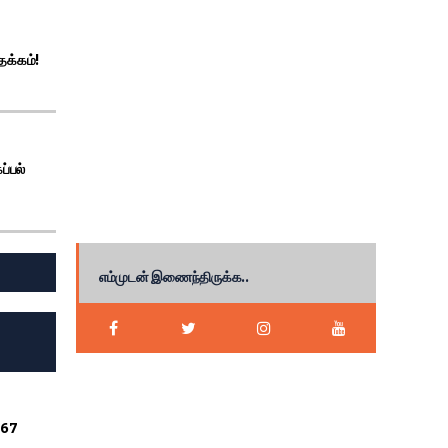
தக்கம்!
்பல்
எம்முடன் இணைந்திருக்க..
567