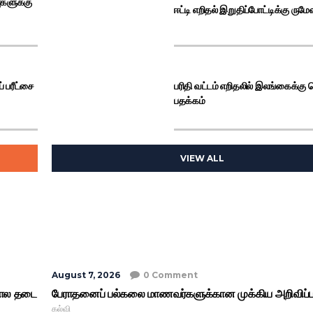
புகளுக்கு
ஈட்டி எறிதல் இறுதிப்போட்டிக்கு ருமே
் பரீட்சை
பரிதி வட்டம் எறிதலில் இலங்கைக்கு
பதக்கம்
ு நீதிமன்றம் 567 மில்லியன் டொலர் அபராதம்
VIEW ALL
August 7, 2026
0 Comment
கால தடை
பேராதனைப் பல்கலை மாணவர்களுக்கான முக்கிய அறிவிப்ப
கல்வி