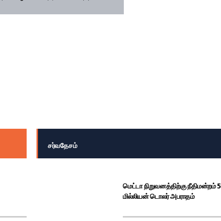
சர்வதேசம்
மெட்டா நிறுவனத்திற்கு நீதிமன்றம் 
மில்லியன் டொலர் அபராதம்