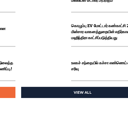
மில்லியன் டொலர் அபராதம்
கொழும்பு EV மோட்டார் கண்காட்சி
 மாணவர்களுக்கான முக்கிய அறிவிப்பு
ியான
மின்சார வாகனத்துறையின் எதிர்க
மஹிந்திரா காட்சிப்படுத்தியது
 நிலைத்த
உலகச் சந்தையில் கச்சா எண்ணெய்
ணிப்பு.!
சரிவு
VIEW ALL