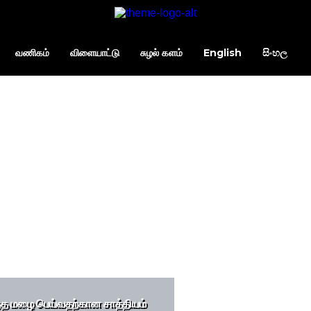
வணிகம்
விளையாட்டு
சுழல் களம்
English
සිංහල
த்த மழை பெய்வதற்கான சாத்தியம்