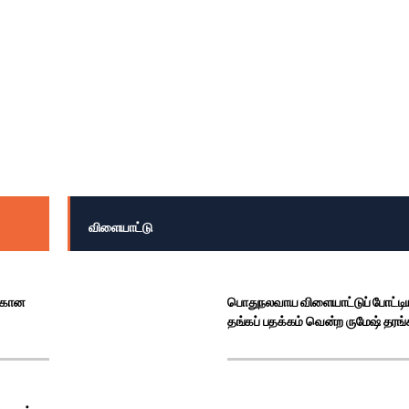
ு நீதிமன்றம் 567 மில்லியன் டொலர் அபராதம்
விளையாட்டு
்கான
​பொதுநலவாய விளையாட்டுப் போட்டிய
தங்கப் பதக்கம் வென்ற ருமேஷ் தரங்