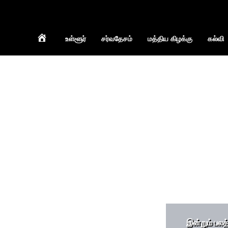
Home
உள்ளூர்
சர்வதேசம்
மத்திய கிழக்கு
கல்வி
இன்றும் பல