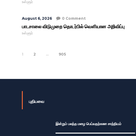
உள்ளூர்
August 6, 2026
0 Comment
பாடசாலை விடுமுறை தொடர்பில் வௌியான அறிவிப்பு
உள்ளூர்
1
2
…
905
புதியவை
இன்றும் பலத்த மழை பெய்வதற்கான சாத்தியம்