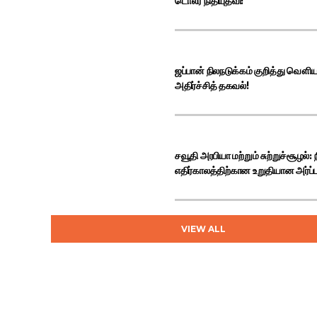
டொலர் நிதியுதவி!
பேராதனைப் பல்கலை
ஜப்பான் நிலநடுக்கம் குறித்து வௌ
அதிர்ச்சித் தகவல்!
சவூதி அரபியா மற்றும் சுற்றுச்சூழல்:
எதிர்காலத்திற்கான உறுதியான அர்ப்ப
VIEW ALL