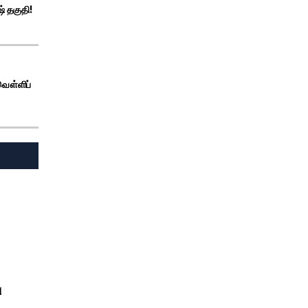
ஷ் தகுதி!
 வௌ்ளிப்
ு