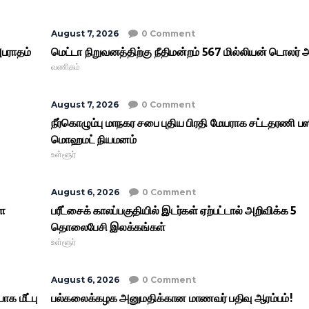
August 7, 2026
0 Comment
அபராதம்
மெட்டா நிறுவனத்திற்கு நீதிமன்றம் 567 மில்லியன் டொலர் 
வணிகம்
August 7, 2026
0 Comment
நீர்கொழும்பு மாநகர சபை புதிய பிரதி மேயராக சட்டதரணி பஸீ
மொஹமட் நியமனம்
உள்ளூர்
August 6, 2026
0 Comment
ை
பரீட்சைக் காலப்பகுதியில் இடர்கள் ஏற்பட்டால் அறிவிக்க 5
தொலைபேசி இலக்கங்கள்
உள்ளூர்
August 6, 2026
0 Comment
ாக மீட்பு
பல்கலைக்கழக அனுமதிக்கான மாணவர் பதிவு ஆரம்பம்!