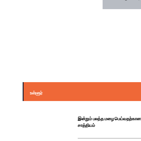
உள்ளூர்
இன்றும் பலத்த மழை பெய்வதற்கான
சாத்தியம்