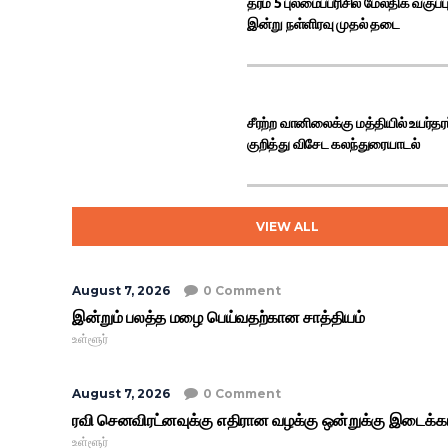
தரம் 5 புலமைப்பரிசில் மேலதிக வகுப்
இன்று நள்ளிரவு முதல் தடை
சீரற்ற வானிலைக்கு மத்தியில் உயர்தரப
குறித்து விசேட கலந்துரையாடல்
மெட்டா நிறுவனத்திற்க
VIEW ALL
August 7, 2026
0 Comment
இன்றும் பலத்த மழை பெய்வதற்கான சாத்தியம்
உள்ளூர்
August 7, 2026
0 Comment
ரவி செனவிரட்னவுக்கு எதிரான வழக்கு ஒன்றுக்கு இடைக்
உள்ளூர்