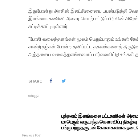
இதுபோன்று அரசின் இலட்சினையை பயன்படுத்தி வெளியி
இலங்கை கணினி அவசர செயற்பாட்டுப் பிரிவின் சிரேஸ
சுட்டிக்காட்டியுள்ளார்.
“போலி வலைத்தளங்கள் மூலம் பெரும்பாலும் உங்கள் தேசி
சான்றிதழ்கள் போன்ற தனிப்பட்ட தகவல்களைத் திருடுவத
அத்தகைய வலைத்தளங்களைப் பார்வையிட்டு உங்கள் தன
SHARE
உள்ளூர்
புத்தளம் இளங்கலை பட்டதாரிகள் அமைப
மாபெரும் வருடாந்த கௌரவிப்பு நிகழ்வு
பங்குபற்றுதளுடன் கோலாகலமாக நடைப
Previous Post