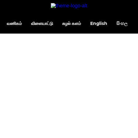
வணிகம்
விளையாட்டு
சுழல் களம்
English
සිංහල