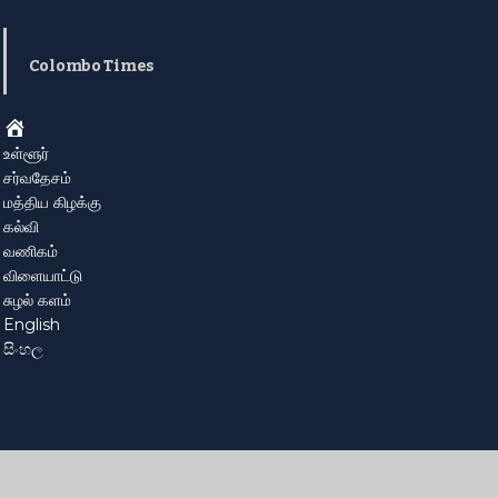
Colombo Times
Home
உள்ளூர்
சர்வதேசம்
மத்திய கிழக்கு
கல்வி
வணிகம்
விளையாட்டு
சுழல் களம்
English
සිංහල