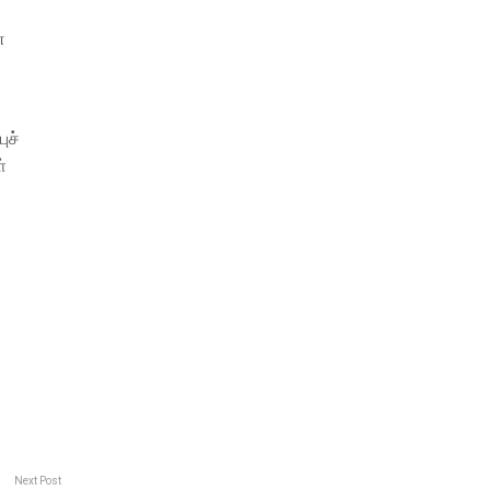
ன
ுச்
்
Next Post