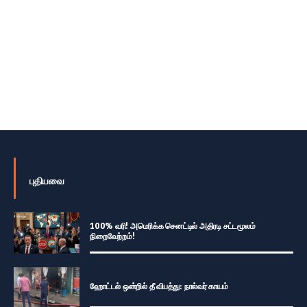
புதியவை
100% வரி! அமெரிக்க செனட்டில் அதிரடி சட்டமூலம்
நிறைவேற்றம்!
ஹோட்டல் ஒன்றில் தீ விபத்து: நால்வர் காயம்