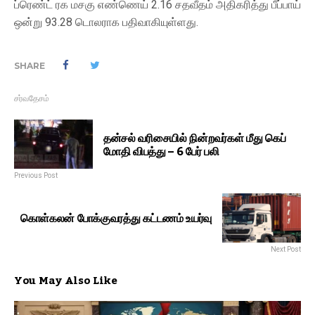
ப்ரெண்ட் ரக மசகு எண்ணெய் 2.16 சதவீதம் அதிகரித்து பீப்பாய்
ஒன்று 93.28 டொலராக பதிவாகியுள்ளது.
SHARE
சர்வதேசம்
தன்சல் வரிசையில் நின்றவர்கள் மீது கெப்
மோதி விபத்து – 6 பேர் பலி
Previous Post
கொள்கலன் போக்குவரத்து கட்டணம் உயர்வு
Next Post
You May Also Like