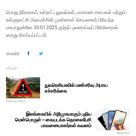
பொது நிர்வாகம், உள்நாட்டலுவல்கள், மாகாண சபைகள் மற்றும்
உள்ளூராட்சி அமைச்சின் முன்னாள் செயலாளர் பிரியந்த
மாயாதுன்னே 30.01.2025 குற்றப் புலனாய்வுப் பிரிவினரால்
கைது செய்யப்பட்டார்.
SHARE
உள்ளூர்
நுவரெலியாவில் மண்சரிவு அபாய
எச்சரிக்கை
Previous Post
இலங்கையில் அறிமுகமாகும் புதிய
மென்பொருள் – கையடக்க தொலைபேசி
பாவனையாளர்கள் கவனம்
Next Post