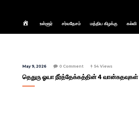
Home
உள்ளூர்
சர்வதேசம்
மத்திய கிழக்கு
கல்வி
May 9, 2026
0 Comment
54 Views
தெதுரு ஓயா நீர்த்தேக்கத்தின் 4 வான்கதவுகள் த