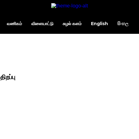
வணிகம்
விளையாட்டு
சுழல் களம்
English
සිංහල
ிறப்பு