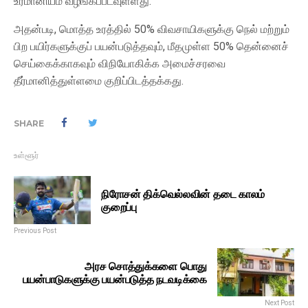
உரமானியம் வழங்கப்படவுள்ளது.
அதன்படி, மொத்த உரத்தில் 50% விவசாயிகளுக்கு நெல் மற்றும்
பிற பயிர்களுக்குப் பயன்படுத்தவும், மீதமுள்ள 50% தென்னைச்
செய்கைக்காகவும் விநியோகிக்க அமைச்சரவை
தீர்மானித்துள்ளமை குறிப்பிடத்தக்கது.
SHARE
உள்ளூர்
நிரோசன் திக்வெல்லவின் தடை காலம்
குறைப்பு
Previous Post
அரச சொத்துக்களை பொது
பயன்பாடுகளுக்கு பயன்படுத்த நடவடிக்கை
Next Post