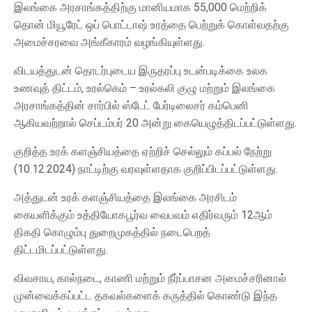
இலங்கை அரசாங்கத்திற்கு மானியமாக 55,000 மெற்றிக்
தொன் மியூரேட் ஒப் பொட்டாஷ் உரத்தை பெற்றுக் கொள்வதற்கு
அமைச்சரவை அங்கீகாரம் வழங்கியுள்ளது.
விடயத்துடன் தொடர்புடைய இருதரப்பு உடன்படிக்கை உலக
உணவுத் திட்டம், உரல்கெம் – உரல்கலி குழு மற்றும் இலங்கை
அரசாங்கத்தின் சார்பில் ஸ்டேட் பேர்டிலைசர் கம்பெனி
ஆகியவற்றால் செப்டம்பர் 20 அன்று கையெழுத்திடப்பட்டுள்ளது.
குறித்த உரக் களஞ்சியத்தை ஏற்றிச் செல்லும் கப்பல் நேற்று
(10.12.2024) நாட்டிற்கு வரவுள்ளதாக குறிப்பிடப்பட்டுள்ளது.
அத்துடன் உரக் களஞ்சியத்தை இலங்கை அரசிடம்
கையளிக்கும் உத்தியோகபூர்வ வைபவம் எதிர்வரும் 12ஆம்
திகதி கொழும்பு துறைமுகத்தில் நடைபெறத்
திட்டமிடப்பட்டுள்ளது.
விவசாய, கால்நடை, காணி மற்றும் நீர்ப்பாசன அமைச்சரினால்
முன்வைக்கப்பட்ட தகவல்களைக் கருத்தில் கொண்டு இந்த