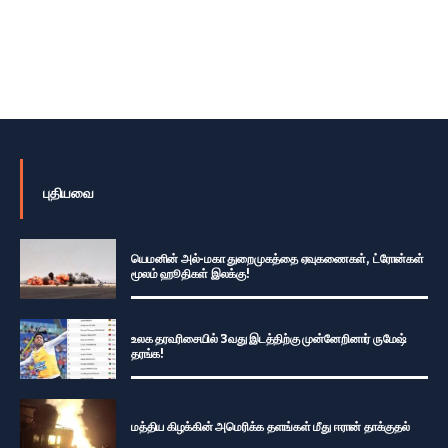
புதியவை
யெமனின் அல்-மகா துறைமுகத்தை ஏவுகணைகள், ட்ரோன்கள்
மூலம் ஹூதிகள் இலக்கு!
உலக தரவரிசையில் 3வது இடத்திற்கு முன்னேறினார் ருமேஷ்
தரங்க!
மத்திய கிழக்கின் அமெரிக்க தளங்கள் மீது ஈரான் தாக்குதல்