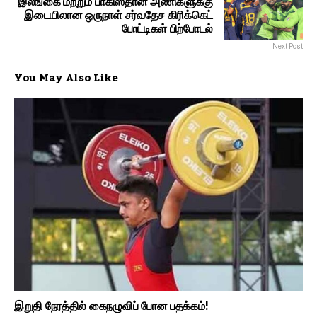
இலங்கை மற்றும் பாகிஸ்தான் அணிகளுக்கு
இடையிலான ஒருநாள் சர்வதேச கிரிக்கெட்
போட்டிகள் பிற்போடல்
Next Post
You May Also Like
இறுதி நேரத்தில் கைநழுவிப் போன பதக்கம்!