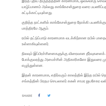
இந்த புதிய திருத்தத்தின் காரணமாக, ஒவ்வொரு செவ்
யாழ்ப்பாணம் அல்லது காங்கேசன்துறை வரை பயணிப்பதற
சுட்டிக்காட்டியுள்ளது.
குறித்த நாட்களில் காங்கேசன்துறை நோக்கி பயணிக்கும்
மாத்திரமே ஆகும்.
ரயில் தட்டுப்பாடு காரணமாக வடக்கிற்கான ரயில் பா
உள்ளாகியுள்ளனர்.
நிலவும் இப்பிரச்சினைகளுக்கு விரைவான தீர்வுகளை
போக்குவரத்து அமைச்சின் அதிகாரிகளோ இதுவரை முற
எழுந்துள்ளன.
இதன் காரணமாக, எதிர்வரும் காலத்தில் இந்த ரயில் நெ
சங்கத்தின் பிரதம செயலாளர் கசுன் சாமர ஜயசேகர வலியு
SHARE