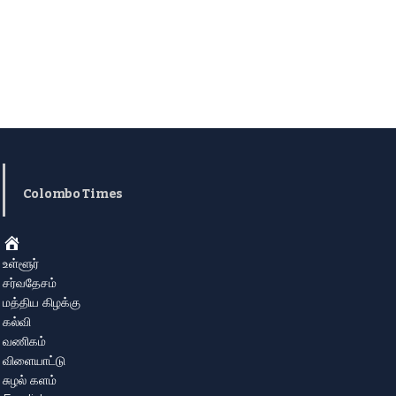
Colombo Times
Home
உள்ளூர்
சர்வதேசம்
மத்திய கிழக்கு
கல்வி
வணிகம்
விளையாட்டு
சுழல் களம்