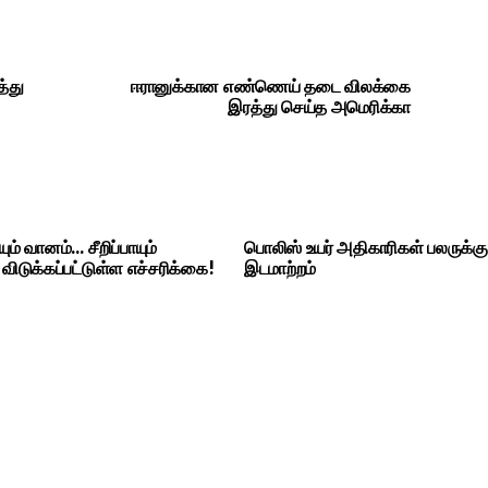
த்து
ஈரானுக்கான எண்ணெய் தடை விலக்கை
இரத்து செய்த அமெரிக்கா
் வானம்… சீறிப்பாயும்
பொலிஸ் உயர் அதிகாரிகள் பலருக்கு
டுக்கப்பட்டுள்ள எச்சரிக்கை!
இடமாற்றம்