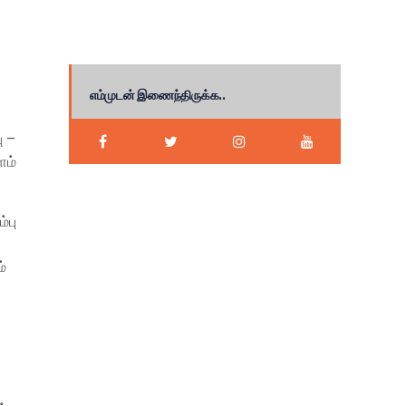
எம்முடன் இணைந்திருக்க..
ு –
ளம்
்பு
்