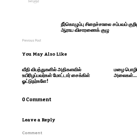
உள்ளூர்
நீர்கொழும்பு சிறைச்சாலை சம்பவம் குறி
ஆராய விசாரணைக் குழு
Previous Post
You May Also Like
வீதி விபத்துகளில் அதிகளவில்
மழை பொழியும
உயிரிழப்பவர்கள் மோட்டார் சைக்கிள்
அலைகள்… வி
ஓட்டுநர்களே!
0 Comment
Leave a Reply
Comment