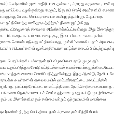
(ஸல்​) அவர்களின் முன்மாதிரியான தன்மை , அவரது கருணை , பணிவு
ஒரு வாய்ப்பை வழங்குகிறது. மேலும், இது நபி (ஸல்) அவர்களின் சமாத
்றவர்களுக்கு சேவை செய்வதலையும் வலியுறுத்துகிறது, மேலும் மத
ை ஒட்டுமொத்த மனிதகுலத்திற்கும் நினைவூட்டுகிறது.
ேசிய விடுமுறைத் தினமாக அங்கீகரிக்கப்பட்டுள்ளது. இது இறைத்தூ
ற்கான மரியாதையாகவும் சமயங்களுக்கு இடையிலான சகவாழ்வின்
விழாவாக கொண்டாடுவது மட்டுமல்லாது¸ முஸ்லிம்களாகிய நாம் அனைவர
 போன்ற நபியவர்களின் முன்மாதிரியான வாழ்க்கையைப் பின்பற்றுவதற்க
டைபெறும் தேசிய மீலாதுன் நபி விழாவினை நாடு முழுவதும்
ையை வலுப்படுத்துவதோடு மட்டுமல்லாமல் கலாச்சாரங்களுக்கிடையேய
ன்முகத்தன்மையை வெளிப்படுத்துகின்றது. இந்த ஆண்டு, தேசிய மீல
ாநாயக்க அவர்களின் தலைமையில் ஹம்பாந்தோட்டை மாவட்டத்தில்
றுகிறது. ஹம்பாந்தோட்டை மாவட்டத்தினை தேர்ந்தெடுத்தமையானது 
ாட்டங்களை நெருக்கமடையச் செய்வதற்கான நமது கூட்டு முயற்சிகளைப
னதும் பல இனங்களினதும் தன்மை மற்றும் ஒற்றுமையின் உணர்வை
) அவர்களின் நீடித்த செய்தியை நாம் அனைவரும் சிந்திப்போம்.