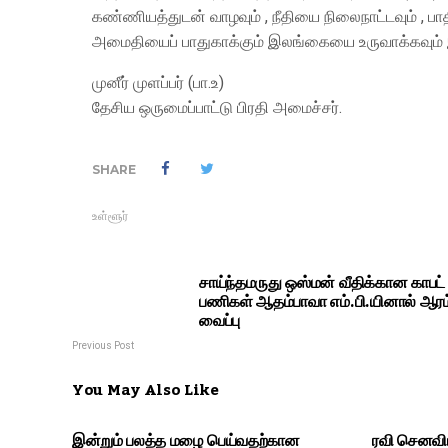
கண்ணியத்துடன் வாழவும் , நீதியை நிலைநாட்டவும் , பாத
அமைதியைப் பாதுகாக்கும் இலங்கையை உருவாக்கவும் இந
முனீர் முளப்பர் (பா.உ)
தேசிய ஒருமைப்பாட்டு பிரதி அமைச்சர்.
SHARE
உள்ளூர்
சாய்ந்தமருது ஒஸ்மன் வீதிக்கான காபட்
பணிகள் ஆதம்பாவா எம்.பி.யினால் ஆரம்
வைப்பு
Previous Post
You May Also Like
இன்றும் பலத்த மழை பெய்வதற்கான
ரவி செனவிர