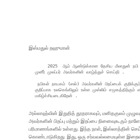
இஸ்மதுல் றஹுமான்
     2025  ஆம் ஆண்டுக்கான தேசிய மீலாதுன் நபி விழாக் கொண்டாட்டத்தை முன்னிட்டு தேசிய ஒருமைப்பாட்டு பிரதி அமைச்சர் 
முனீர் முலப்பர் அவர்களின் வாழ்த்துச் செய்தி .

 நபிகள் நாயகம் (ஸல்) அவர்களின் பிறப்பைக் குறிக்கும் தேசிய மீலாத் தினத்தை  முன்னிட்டு, அனைத்து இலங்கையர்களுக்கும் , 
குறிப்பாக உலகெங்கிலும் உள்ள முஸ்லிம் சமூகத்திற்கும்
மகிழ்ச்சியடைகிறேன் .
அல்லாஹ்வின் இறுதித் தூதராகவும், மனிதகுலம் முழுவதற
அவர்களின் பிறப்பு மற்றும் இறப்பை நினைவுகூரும் நாளே
பரிமாணங்களில் உள்ளது. இந்த நாள், இஸ்லாத்தின் செ
கொண்டாடுகிறது. இது, ஒரு சர்வவல்லமையுள்ள இறைவன்