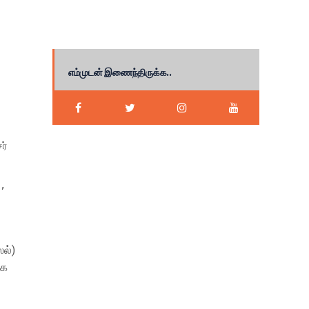
எம்முடன் இணைந்திருக்க..
ஸல்)
ூக