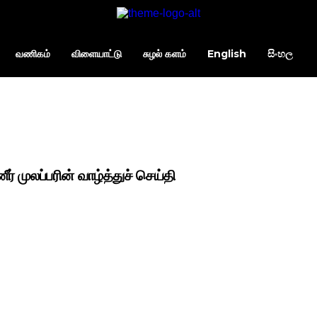
வணிகம்
விளையாட்டு
சுழல் களம்
English
සිංහල
ர் முலப்பரின் வாழ்த்துச் செய்தி