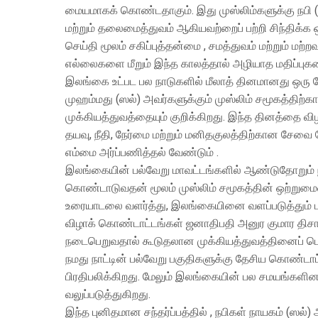
மையமாகக் கொண்டதாகும். இது முஸ்லிம்களுக்கு நபி 
மற்றும் தலைமைத்துவம் ஆகியவற்றைப் பற்றி சிந்திக்க 
செய்தி மூலம் சகிப்புத்தன்மை , சமத்துவம் மற்றும் மற
எல்லைகளை மீறும் இந்த காலத்தால் அழியாத மதிப்புகள
இலங்கை உட்பட பல நாடுகளில் மீலாத் தினமானது ஒரு த
முஹம்மது (ஸல்) அவர்களுக்கும் முஸ்லிம் சமூகத்தி
முக்கியத்துவத்தையும் குறிக்கிறது. இந்த தினத்தை 
தயவு, நீதி, நேர்மை மற்றும் மனிதகுலத்திற்கான சேவை
எம்மை அர்ப்பணித்தல் வேண்டும் .
இலங்கையின் பல்வேறு மாவட்டங்களில் ஆண்டுதோறும் ந
கொண்டாடுவதன் மூலம் முஸ்லிம் சமூகத்தின் ஒற்றும
உரையாடலை வளர்த்து, இலங்கையினை வளப்படுத்தும் ப
விழாக் கொண்டாட்டங்கள் ஜனாதிபதி அனுர குமார திச
நடைபெறுவதால் கூடுதலான முக்கியத்துவத்தினைப் பெ
நமது நாட்டின் பல்வேறு பகுதிகளுக்கு தேசிய கொண்ட
பிரதிபலிக்கிறது. மேலும் இலங்கையின் பல சமயங்களி
வலுப்படுத்துகிறது.
இந்த புனிதமான சந்தர்ப்பத்தில் , நபிகள் நாயகம் (ஸல்