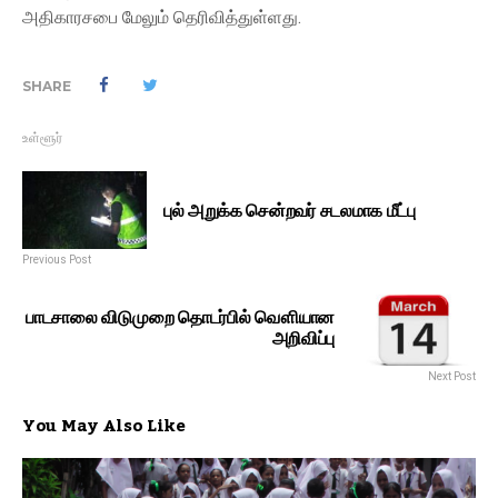
அதிகாரசபை மேலும் தெரிவித்துள்ளது.
SHARE
உள்ளூர்
புல் ​அறுக்க சென்றவர் சடலமாக மீட்பு
Previous Post
பாடசாலை விடுமுறை தொடர்பில் வௌியான
அறிவிப்பு
Next Post
You May Also Like