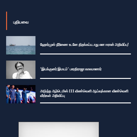
புதியவை
ஹோர்முஸ் நீரிணை உடனே திறக்கப்படாது என ஈரான் அறிவிப்பு!
‘இயக்குனர் இமயம்’ பாரதிராஜா காலமானார்
அடுத்த ஆர்டெமிஸ் III விண்வெளி ஆய்வுக்கான விண்வெளி
வீரர்கள் அறிவிப்பு