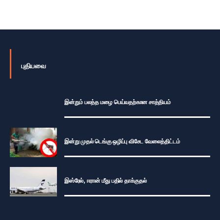
புதியவை
இன்றும் பலத்த மழை பெய்வதற்கான சாத்தியம்
இன்று முதல் டெங்கு ஒழிப்பு விசேட வேலைத்திட்டம்
இஸ்ரேல், ஈரான் மீது பதில் தாக்குதல்