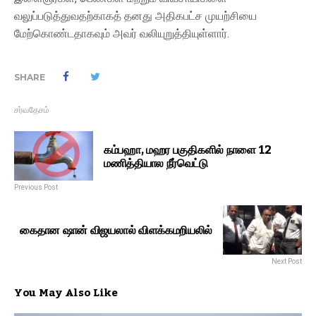
வலுப்படுத்துவதற்காகத் தனது அதிகபட்ச முயற்சியை
மேற்கொண்டதாகவும் அவர் வலியுறுத்தியுள்ளார்.
SHARE
சர்வதேசம்
கம்பஹா, மஹர பகுதிகளில் நாளை 12
மணித்தியால நீர்வெட்டு
Previous Post
கைதான ஷான் விஜயலால் விளக்கமறியலில்
Next Post
You May Also Like