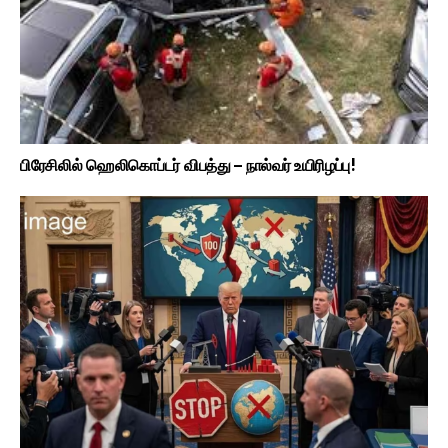
பிரேசிலில் ஹெலிகொப்டர் விபத்து – நால்வர் உயிரிழப்பு!