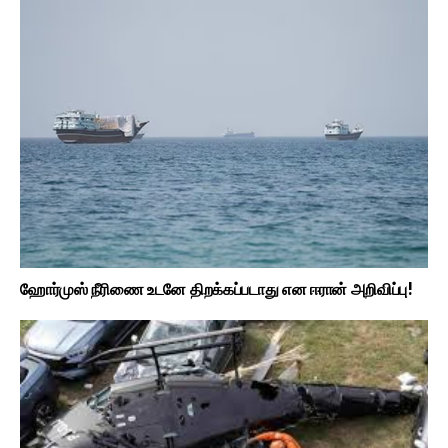
ஹோர்முஸ் நீரிணை உடனே திறக்கப்படாது என ஈரான் அறிவிப்பு!