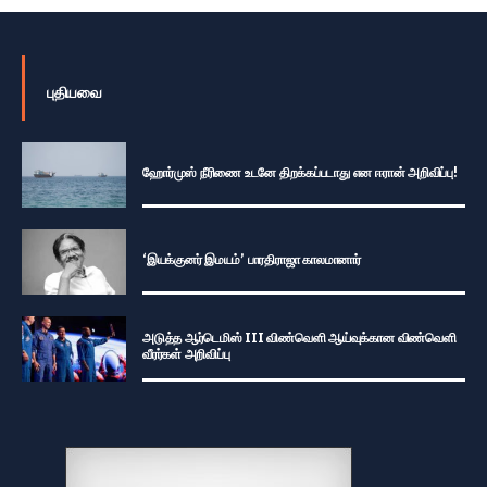
புதியவை
ஹோர்முஸ் நீரிணை உடனே திறக்கப்படாது என ஈரான் அறிவிப்பு!
‘இயக்குனர் இமயம்’ பாரதிராஜா காலமானார்
அடுத்த ஆர்டெமிஸ் III விண்வெளி ஆய்வுக்கான விண்வெளி
வீரர்கள் அறிவிப்பு