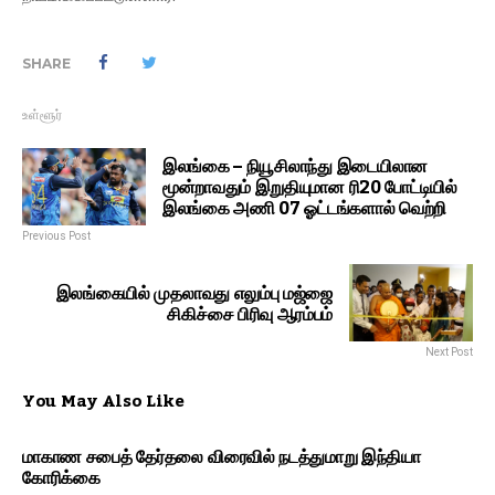
SHARE
உள்ளூர்
இலங்கை – நியூசிலாந்து இடையிலான
மூன்றாவதும் இறுதியுமான ரி20 போட்டியில்
இலங்கை அணி 07 ஓட்டங்களால் வெற்றி
Previous Post
இலங்கையில் முதலாவது எலும்பு மஜ்ஜை
சிகிச்சை பிரிவு ஆரம்பம்
Next Post
You May Also Like
மாகாண சபைத் தேர்தலை விரைவில் நடத்துமாறு இந்தியா
கோரிக்கை