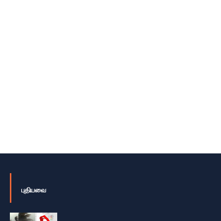
புதியவை