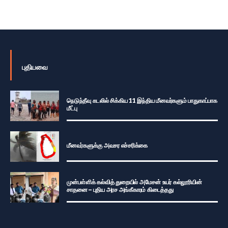
புதியவை
நெடுந்தீவு கடலில் சிக்கிய 11 இந்திய மீனவர்களும் பாதுகாப்பாக
மீட்பு
மீனவர்களுக்கு அவசர எச்சரிக்கை
முன்பள்ளிக் கல்வித் துறையில் அமேசன் உயர் கல்லூரியின்
சாதனை – புதிய அரச அங்கீகாரம் கிடைத்தது