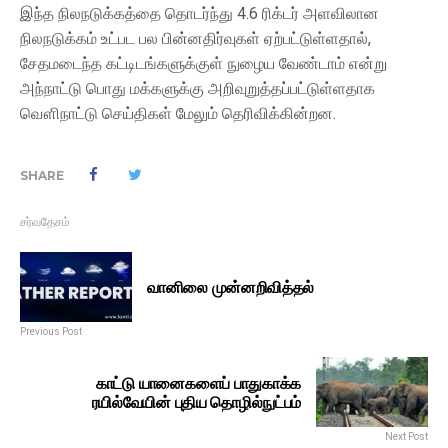
இந்த நிலநடுக்கத்தை தொடர்ந்து 4.6 ரிக்டர் அளவிலான
நிலநடுக்கம் உட்பட பல பின்னதிர்வுகள் ஏற்பட்டுள்ளதால்,
சேதமடைந்த கட்டிடங்களுக்குள் நுழைய வேண்டாம் என்று
அந்நாட்டு பொது மக்களுக்கு அறிவுறுத்தப்பட்டுள்ளதாக
வௌிநாட்டு செய்திகள் மேலும் தெரிவிக்கின்றன.
SHARE
சர்வதேசம்
வானிலை முன்னறிவித்தல்
Previous Post
காட்டு யானைகளைப் பாதுகாக்க
ரயில்வேயின் புதிய தொழில்நுட்பம்
Next Post