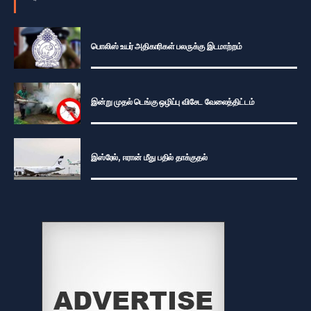
பொலிஸ் உயர் அதிகாரிகள் பலருக்கு இடமாற்றம்
இன்று முதல் டெங்கு ஒழிப்பு விசேட வேலைத்திட்டம்
இஸ்ரேல், ஈரான் மீது பதில் தாக்குதல்