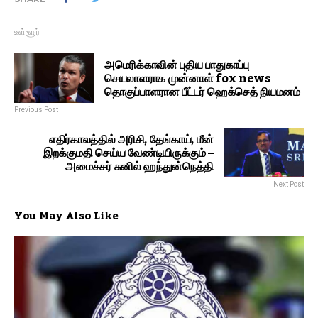
உள்ளூர்
அமெரிக்காவின் புதிய பாதுகாப்பு
செயலாளராக முன்னாள் fox news
தொகுப்பாளரான பீட்டர் ஹெக்செத் நியமனம்
Previous Post
எதிர்காலத்தில் அரிசி, தேங்காய், மீன்
இறக்குமதி செய்ய வேண்டியிருக்கும் –
அமைச்சர் சுனில் ஹந்துன்நெத்தி
Next Post
You May Also Like