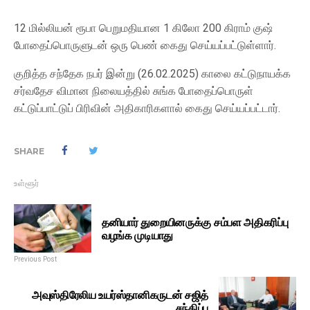
12 மில்லியன் ரூபா பெறுமதியான 1 கிலோ 200 கிராம் குஷ்
போதைப்பொருளுடன் ஒரு பெண் கைது செய்யப்பட்டுள்ளார்.
குறித்த சந்தேக நபர் இன்று (26.02.2025) காலை கட்டுநாயக்க
சர்வதேச விமான நிலையத்தில் சுங்க போதைப்பொருள்
கட்டுப்பாட்டுப் பிரிவின் அதிகாரிகளால் கைது செய்யப்பட்டார்.
SHARE
உள்ளூர்
தனியார் துறையினருக்கு சம்பள அதிகரிப்பு
வழங்க முடியாது
Previous Post
அவுஸ்திரேலிய உயர்ஸ்தானிகருடன் சஜித்
சந்திப்பு