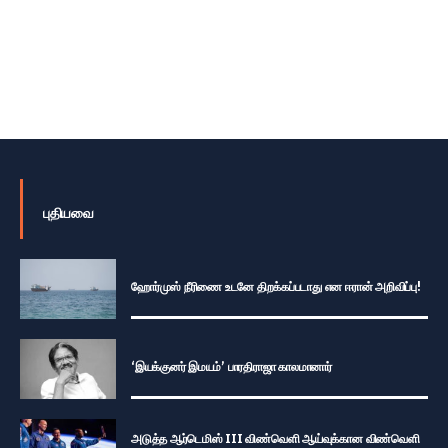
புதியவை
ஹோர்முஸ் நீரிணை உடனே திறக்கப்படாது என ஈரான் அறிவிப்பு!
‘இயக்குனர் இமயம்’ பாரதிராஜா காலமானார்
அடுத்த ஆர்டெமிஸ் III விண்வெளி ஆய்வுக்கான விண்வெளி