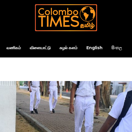
வணிகம்
விளையாட்டு
சுழல் களம்
English
සිංහල