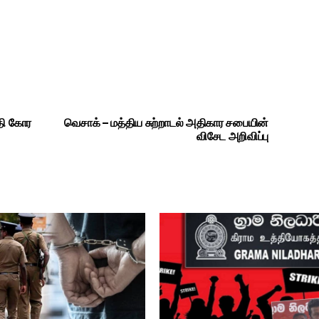
ோதி கோர
வெசாக் – மத்திய சுற்றாடல் அதிகார சபையின்
விசேட அறிவிப்பு