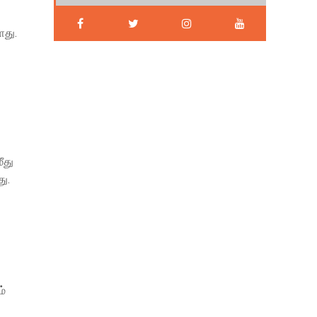
ளது.
ீது
ு.
்