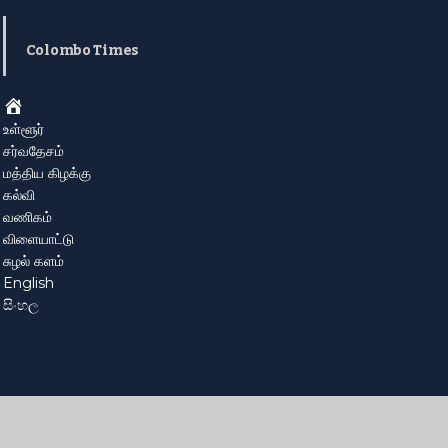
Colombo Times
Home
உள்ளூர்
சர்வதேசம்
மத்திய கிழக்கு
கல்வி
வணிகம்
விளையாட்டு
சுழல் களம்
English
සිංහල