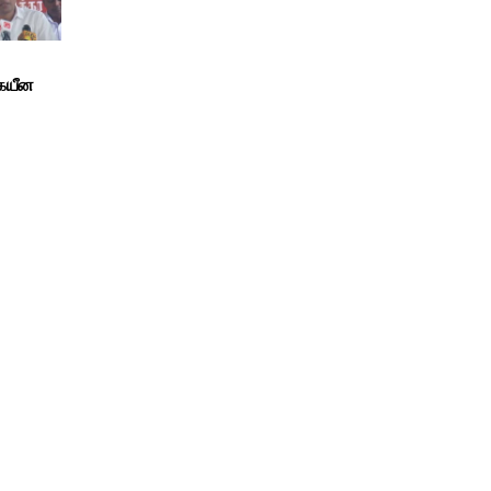
ுகயீன