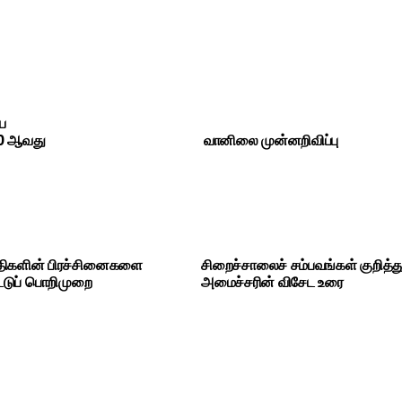
ே
60 ஆவது
வானிலை முன்னறிவிப்பு
ிகளின் பிரச்சினைகளை
சிறைச்சாலைச் சம்பவங்கள் குறித்து
்டுப் பொறிமுறை
அமைச்சரின் விசேட உரை