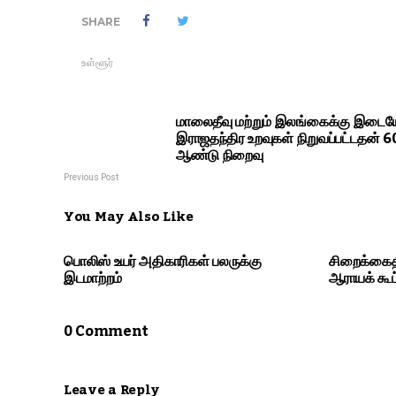
SHARE
உள்ளூர்
மாலைதீவு மற்றும் இலங்கைக்கு இடைய
இராஜதந்திர உறவுகள் நிறுவப்பட்டதன் 
ஆண்டு நிறைவு
Previous Post
You May Also Like
பொலிஸ் உயர் அதிகாரிகள் பலருக்கு
சிறைக்கைத
இடமாற்றம்
ஆராயக் கூட
0 Comment
Leave a Reply