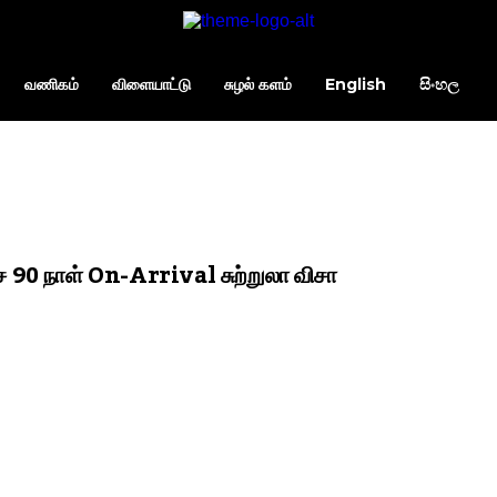
வணிகம்
விளையாட்டு
சுழல் களம்
English
සිංහල
 90 நாள் On-Arrival சுற்றுலா விசா