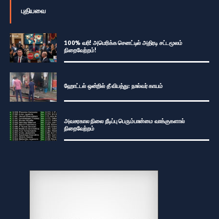
புதியவை
100% வரி! அமெரிக்க செனட்டில் அதிரடி சட்டமூலம்
நிறைவேற்றம்!
ஹோட்டல் ஒன்றில் தீ விபத்து: நால்வர் காயம்
அவசரகால நிலை நீடிப்பு பெரும்பான்மை வாக்குகளால்
நிறைவேற்றம்