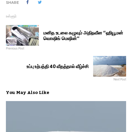
SHARE
உள்ளூர்
மனித உடலை கழுவும் அதிநவீன “ஹியூமன்
வொஷிங் மெஷின்“
Previous Post
உப்பு உற்பத்தி 40 வீதத்தால் வீழ்ச்சி
Next Post
You May Also Like