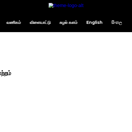
வணிகம்
விளையாட்டு
சுழல் களம்
English
සිංහල
ற்றம்