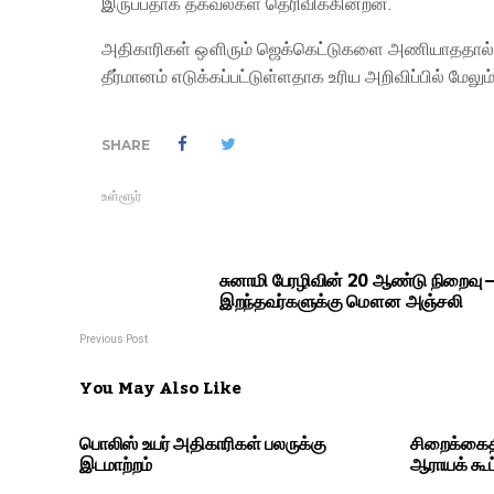
இருப்பதாக தகவல்கள் தெரிவிக்கின்றன.
அதிகாரிகள் ஔிரும் ஜெக்கெட்டுகளை அணியாததால் விப
தீர்மானம் எடுக்கப்பட்டுள்ளதாக உரிய அறிவிப்பில் மேலும
SHARE
உள்ளூர்
சுனாமி பேரழிவின் 20 ஆண்டு நிறைவு –
இறந்தவர்களுக்கு மௌன அஞ்சலி
Previous Post
You May Also Like
பொலிஸ் உயர் அதிகாரிகள் பலருக்கு
சிறைக்கைத
இடமாற்றம்
ஆராயக் கூட