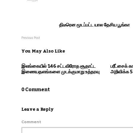
திடீரென மூடப்பட்ட யால தேசிய பூங்கா
Previous Post
You May Also Like
இலங்கையில் 146 சட்டவிரோத சூதாட்ட
பரீட்சைக் க
இணையதளங்களை முடக்குமாறு உத்தரவு
அறிவிக்க 
0 Comment
Leave a Reply
Comment