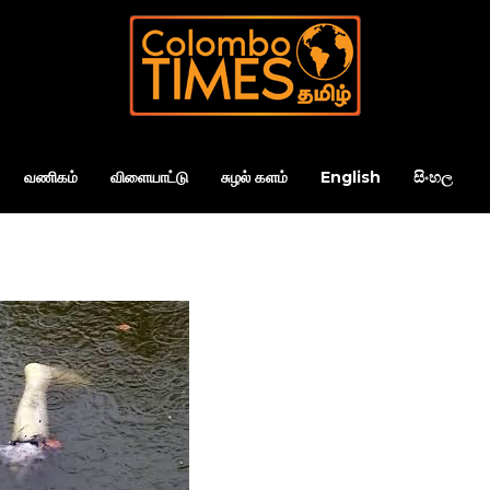
வணிகம்
விளையாட்டு
சுழல் களம்
English
සිංහල