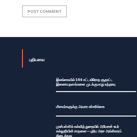
புதியவை
இலங்கையில் 146 சட்டவிரோத சூதாட்ட
இணையதளங்களை முடக்குமாறு உத்தரவு
மீனவர்களுக்கு அவசர எச்சரிக்கை
முன்பள்ளிக் கல்வித் துறையில் அமேசன் உயர்
கல்லூரியின் சாதனை – புதிய அரச அங்கீகாரம்
கிடைத்தது