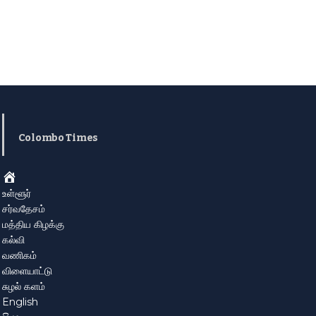
Colombo Times
Home
உள்ளூர்
சர்வதேசம்
மத்திய கிழக்கு
கல்வி
வணிகம்
விளையாட்டு
சுழல் களம்
English