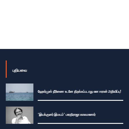
புதியவை
ஹோர்முஸ் நீரிணை உடனே திறக்கப்படாது என ஈரான் அறிவிப்பு!
‘இயக்குனர் இமயம்’ பாரதிராஜா காலமானார்