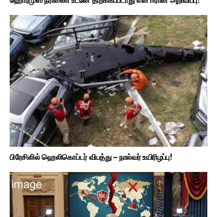
ஹோர்முஸ் நீரிணை உடனே திறக்கப்படாது என ஈரான் அறிவிப்பு!
பிரேசிலில் ஹெலிகொப்டர் விபத்து – நால்வர் உயிரிழப்பு!