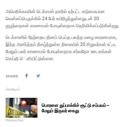
அமெரிக்காவின் டெக்சாஸ் நகரில் ஏற்பட்ட கடுமையான
வெள்ளப்பெருக்கில் 24 பேர் உயிரிழந்துள்ளதுடன் 20
குழந்தைகள் காணாமல் போயுள்ளதாக தெரிவிக்கப்படுகின்றது.
டெக்சாஸில் நேற்றைய தினம் பெய்த பலத்த மழை காரணமாக,
இந்த அனர்த்தம் நிகழ்ந்துள்ள நிலையில் 20 சிறுவர்கள் உட்பட
மேலும் பலர் காணாமல் போயுள்ளதாக சர்வதேச ஊடகங்கள்
செய்தி ௌியிட்டுள்ளன.
SHARE
சர்வதேசம்
பொரளை துப்பாக்கிச் சூட்டு சம்பவம் –
மேலும் இருவர் கைது
Previous Post