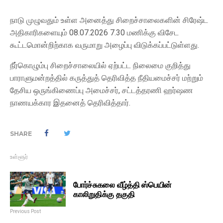
நாடு முழுவதும் உள்ள அனைத்து சிறைச்சாலைகளின் சிரேஷ்ட
அதிகாரிகளையும் 08.07.2026 7.30 மணிக்கு விசேட
கூட்டமொன்றிற்காக வருமாறு அழைப்பு விடுக்கப்பட்டுள்ளது.
நீர்கொழும்பு சிறைச்சாலையில் ஏற்பட்ட நிலைமை குறித்து
பாராளுமன்றத்தில் கருத்துத் தெரிவித்த நீதியமைச்சர் மற்றும்
தேசிய ஒருங்கிணைப்பு அமைச்சர், சட்டத்தரணி ஹர்ஷண
நாணயக்கார இதனைத் தெரிவித்தார்.
SHARE
உள்ளூர்
போர்ச்சுகலை வீழ்த்தி ஸ்பெயின்
காலிறுதிக்கு தகுதி
Previous Post