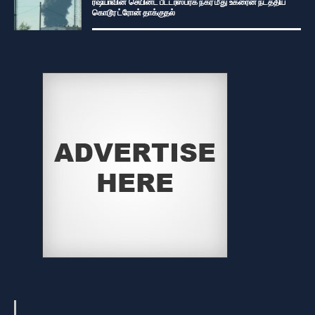
ரஷ்யாவின் செயின்ட் பீட்டர்ஸ்பர்க் நகர் மீது உக்ரைன் நடத்திய
கொடூர ட்ரோன் தாக்குதல்