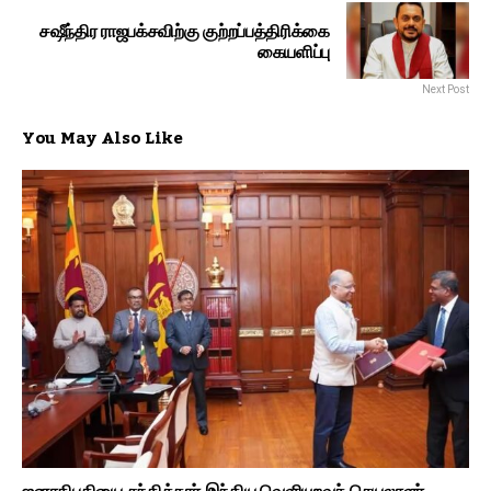
சஷீந்திர ராஜபக்சவிற்கு குற்றப்பத்திரிக்கை
கையளிப்பு
Next Post
You May Also Like