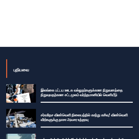
புதியவை
இலங்கை பட்டய ஊடக வல்லுநர்களுக்கான நிறுவனத்தை
நிறுவுவதற்கான சட்டமூலம் வர்த்தமானியில் வெளியீடு
சர்வதேச விண்வெளி நிலையத்தில் காற்று கசிவு! விண்வெளி
வீரர்களுக்கு நாசா அவசர உத்தரவு